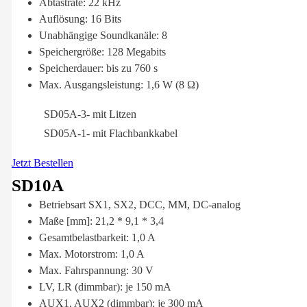
Abtastrate: 22 kHz
Auflösung: 16 Bits
Unabhängige Soundkanäle: 8
Speichergröße: 128 Megabits
Speicherdauer: bis zu 760 s
Max. Ausgangsleistung: 1,6 W (8 Ω)
SD05A-3- mit Litzen
SD05A-1- mit Flachbankkabel
Jetzt Bestellen
SD10A
Betriebsart SX1, SX2, DCC, MM, DC-analog
Maße [mm]: 21,2 * 9,1 * 3,4
Gesamtbelastbarkeit: 1,0 A
Max. Motorstrom: 1,0 A
Max. Fahrspannung: 30 V
LV, LR (dimmbar): je 150 mA
AUX1, AUX2 (dimmbar): je 300 mA