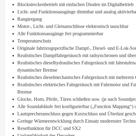
Blockstreckenbetrieb mit einfachen Dioden im Digitalbetrieb
Licht- und Funktionsausgänge dimmbar und analog aktivierba
Rangiergang
Motor-, Licht- und Gleisanschlüsse elektronisch tauschbar
Alle Funktionsausgänge frei programmierbar
Temperaturschutz
Originale fahrzeugspezifische Dampf-, Diesel- und E-Lok-So
Realistisches Dampffahrgeräusch mit radsynchronen und übe
Realistisches dieselhydraulisches Fahrgeräusch mit fahrstuf
dynamischer Bremse
Realistisches dieselmechanisches Fahrgeräusch mit mehreren
Realistisches elektrisches Fahrgeräusch mit Fahrmotor und 
Bremse
Glocke, Horn, Pfeife, Türen schließen usw. (je nach Soundproj
Alle Soundabläufe frei konfigurierbar („Function Mapping“) u
Lautsprecheranschluss gegen Kurzschluss und Überlast gesch
Geringe Wärmeentwicklung durch Einsatz modernster Techn
Resetfunktion für DCC und SX2
Updatefähigkeit des Decoders