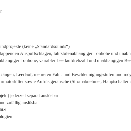
r
undprojekte (keine „Standardsounds“)
rlappenden Auspuffschlägen, fahrstufenabhängiger Tonhöhe und unab
enabhängiger Tonhöhe, variabler Leerlaufdrehzahl und unabhängigen Be
 Gängen, Leerlauf, mehreren Fahr- und Beschleunigungsstufen und mö
Fahrmotorlüfter sowie Aufrüstgeräusche (Stromabnehmer, Hauptschalter
ekt) jederzeit separat auslösbar
nd zufällig auslösbar
ützt
ologien