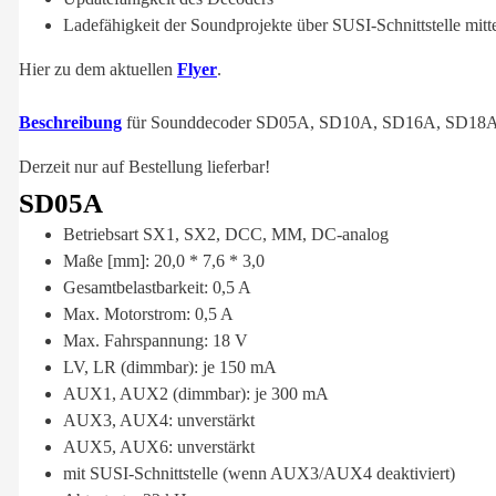
Ladefähigkeit der Soundprojekte über SUSI-Schnittstelle mit
Hier zu dem aktuellen
Flyer
.
Beschreibung
für Sounddecoder SD05A, SD10A, SD16A, SD18A
Derzeit nur auf Bestellung lieferbar!
SD05A
Betriebsart SX1, SX2, DCC, MM, DC-analog
Maße [mm]: 20,0 * 7,6 * 3,0
Gesamtbelastbarkeit: 0,5 A
Max. Motorstrom: 0,5 A
Max. Fahrspannung: 18 V
LV, LR (dimmbar): je 150 mA
AUX1, AUX2 (dimmbar): je 300 mA
AUX3, AUX4: unverstärkt
AUX5, AUX6: unverstärkt
mit SUSI-Schnittstelle (wenn AUX3/AUX4 deaktiviert)