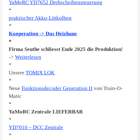
YaMoRC YD7652 Drehscheibensteuerung
*
praktischer Akku-Lötkolben
*
Kooperation -> Das Heizhaus
*
Firma Seuthe schliesst Ende 2025 die Produktion!
->
Weiterlesen
*
Unsere
TOMIX LOK
*
Neue
Funktionsdecoder Generation II
von Train-O-
Matic
*
YaMoRC Zentrale LIEFERBAR
*
YD7010 – DCC Zentrale
*