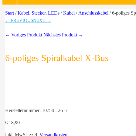
Start
/
Kabel, Stecker, LEDs
/
Kabel
/
Anschlusskabel
/ 6-poliges S
← PREVIOUS
NEXT →
← Voriges Produkt
Nächstes Produkt →
6-poliges Spiralkabel X-Bus
Herstellernummer:
10754 - 2617
€
18,90
inkl. MwSt.
zzgl.
Versandkosten