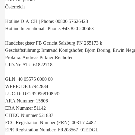
Österreich
Hotline D-A-CH | Phone: 00800 57626423
Hotline International | Phone: +43 820 200663
Handelsregister FB Gericht Salzburg FN 265173 k
Geschäftsführung: Irmtraud Königshofer, Björn Döring, Erwin Nege
Prokura: Andreas Pirkner-Reithofer
UID-Nr. ATU 61822718
GLN: 40 05575 0000 00
WEEE: DE 67942834
LUCID: DE2959968108592
ARA Nummer: 15806
ERA Nummer 51142
CITEO Nummer 521837
FCC Registration Number (FRN): 0031514482
EPR Registration Number: FR208567_01EDGL