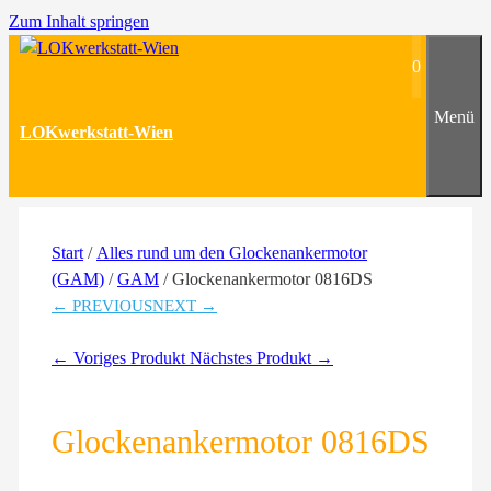
Zum Inhalt springen
0
Menü
LOKwerkstatt-Wien
Start
/
Alles rund um den Glockenankermotor
(GAM)
/
GAM
/ Glockenankermotor 0816DS
← PREVIOUS
NEXT →
← Voriges Produkt
Nächstes Produkt →
Glockenankermotor 0816DS