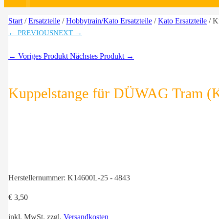
Start
/
Ersatzteile
/
Hobbytrain/Kato Ersatzteile
/
Kato Ersatzteile
/ K
← PREVIOUS
NEXT →
← Voriges Produkt
Nächstes Produkt →
Kuppelstange für DÜWAG Tram (K
Herstellernummer:
K14600L-25 - 4843
€
3,50
inkl. MwSt.
zzgl.
Versandkosten