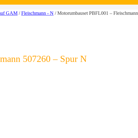
 auf GAM
/
Fleischmann - N
/ Motorumbauset PBFL001 – Fleischmann
hmann 507260 – Spur N