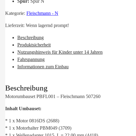
Spur:
Spur N
Kategorie:
Fleischmann - N
Lieferzeit:
Wenn lagernd prompt!
Beschreibung
Produktsicherheit
Nutzungshinweis für Kinder unter 14 Jahren
Fahrspannung
Informationen zum Einbau
Beschreibung
Motorumbauset PBFL001 – Fleischmann 507260
Inhalt Umbauset:
* 1 x Motor 0816DS (2688)
* 1 x Motorhalter PBM049 (3709)
* 1 x Wellenadapter 1015, L = 22,00 mm (4418)