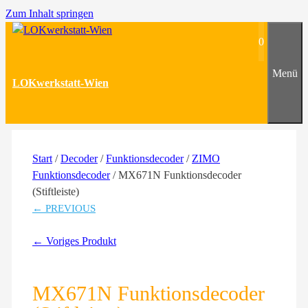
Zum Inhalt springen
0
Menü
LOKwerkstatt-Wien
Start
/
Decoder
/
Funktionsdecoder
/
ZIMO
Funktionsdecoder
/ MX671N Funktionsdecoder
(Stiftleiste)
← PREVIOUS
← Voriges Produkt
MX671N Funktionsdecoder