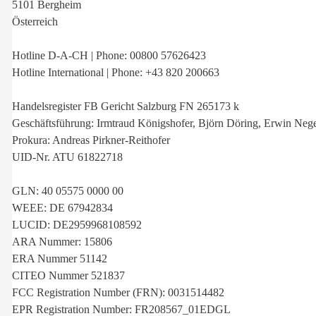
5101 Bergheim
Österreich
Hotline D-A-CH | Phone: 00800 57626423
Hotline International | Phone: +43 820 200663
Handelsregister FB Gericht Salzburg FN 265173 k
Geschäftsführung: Irmtraud Königshofer, Björn Döring, Erwin Nege
Prokura: Andreas Pirkner-Reithofer
UID-Nr. ATU 61822718
GLN: 40 05575 0000 00
WEEE: DE 67942834
LUCID: DE2959968108592
ARA Nummer: 15806
ERA Nummer 51142
CITEO Nummer 521837
FCC Registration Number (FRN): 0031514482
EPR Registration Number: FR208567_01EDGL