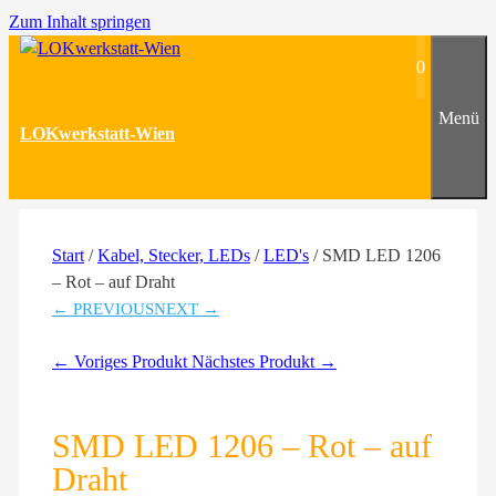
Zum Inhalt springen
0
Menü
LOKwerkstatt-Wien
Start
/
Kabel, Stecker, LEDs
/
LED's
/ SMD LED 1206
– Rot – auf Draht
← PREVIOUS
NEXT →
← Voriges Produkt
Nächstes Produkt →
SMD LED 1206 – Rot – auf
Draht