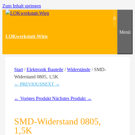
Zum Inhalt springen
0
Menü
LOKwerkstatt-Wien
Start
/
Elektronik Bauteile
/
Widerstände
/ SMD-
Widerstand 0805, 1,5K
← PREVIOUS
NEXT →
← Voriges Produkt
Nächstes Produkt →
SMD-Widerstand 0805,
1,5K