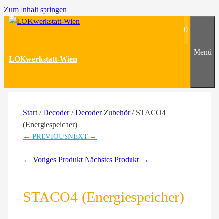
Zum Inhalt springen
0
Menü
LOKwerkstatt-Wien
Start
/
Decoder
/
Decoder Zubehör
/ STACO4
(Energiespeicher)
← PREVIOUS
NEXT →
← Voriges Produkt
Nächstes Produkt →
STACO4 (Energiespeicher)