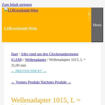
Zum Inhalt springen
0
Menü
LOKwerkstatt-Wien
Start
/
Alles rund um den Glockenankermotor
(GAM)
/
Wellenadapter
/ Wellenadapter 1015, L =
31,00 mm
← PREVIOUS
NEXT →
← Voriges Produkt
Nächstes Produkt →
Wellenadapter 1015, L =