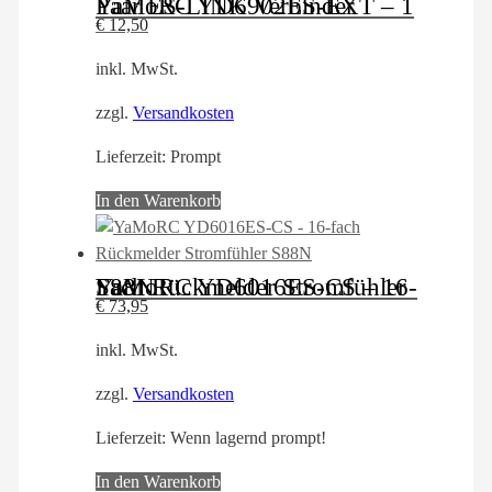
YaMoRC YD6902ES-EXT – 1 Paar ES-LINK Verbinder
€
12,50
inkl. MwSt.
zzgl.
Versandkosten
Lieferzeit:
Prompt
In den Warenkorb
YaMoRC YD6016ES-CS – 16-Fach Rückmelder Stromfühler S88N
€
73,95
inkl. MwSt.
zzgl.
Versandkosten
Lieferzeit:
Wenn lagernd prompt!
In den Warenkorb