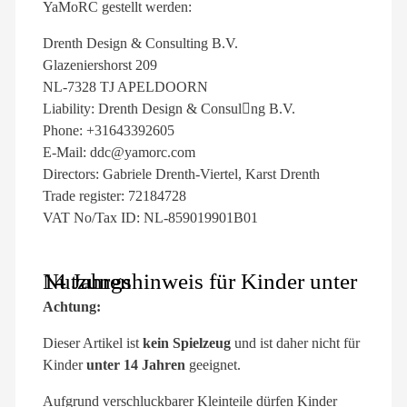
YaMoRC gestellt werden:
Drenth Design & Consulting B.V.
Glazeniershorst 209
NL-7328 TJ APELDOORN
Liability: Drenth Design & Consul􀆟ng B.V.
Phone: +31643392605
E-Mail: ddc@yamorc.com
Directors: Gabriele Drenth-Viertel, Karst Drenth
Trade register: 72184728
VAT No/Tax ID: NL-859019901B01
Nutzungshinweis für Kinder unter 14 Jahren
Achtung:
Dieser Artikel ist
kein Spielzeug
und ist daher nicht für
Kinder
unter 14 Jahren
geeignet.
Aufgrund verschluckbarer Kleinteile dürfen Kinder