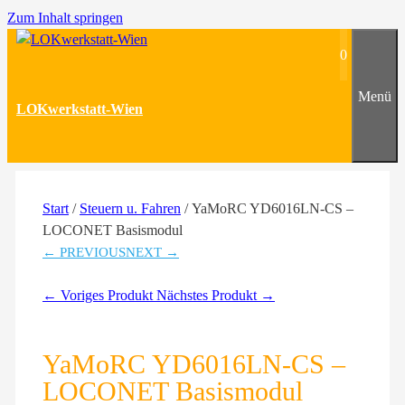
Zum Inhalt springen
0
Menü
LOKwerkstatt-Wien
Start
/
Steuern u. Fahren
/ YaMoRC YD6016LN-CS –
LOCONET Basismodul
← PREVIOUS
NEXT →
← Voriges Produkt
Nächstes Produkt →
YaMoRC YD6016LN-CS –
LOCONET Basismodul