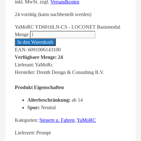
inkl. MwSt.
zzgl.
Versandkosten
24 vorrätig (kann nachbestellt werden)
YaMoRC YD6016LN-CS - LOCONET Basismodul
Menge
In den Warenkorb
EAN: 6091006143100
Verfügbare Menge: 24
Lieferant: YaMoRc
Hersteller: Drenth Design & Consulting B.V.
Produkt Eigenschaften
Alterbeschränkung:
ab 14
Spur:
Neutral
Kategorien:
Steuern u. Fahren
,
YaMoRC
Lieferzeit:
Prompt