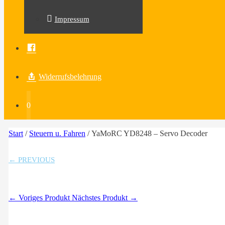
Impressum
Facebook
Widerrufsbelehrung
0
Start
/
Steuern u. Fahren
/ YaMoRC YD8248 – Servo Decoder
← PREVIOUS
← Voriges Produkt
Nächstes Produkt →