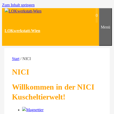
Zum Inhalt springen
0
Menü
LOKwerkstatt-Wien
Start
/ NICI
NICI
Willkommen in der NICI
Kuscheltierwelt!