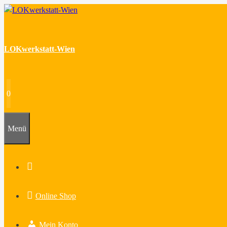
Zum
Inhalt
springen
LOKwerkstatt-Wien
0
Menü
Home
Online Shop
Mein Konto