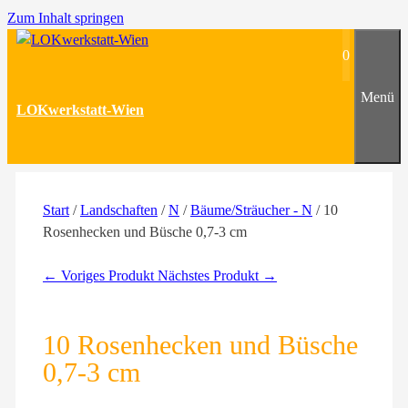
Zum Inhalt springen
0
Menü
LOKwerkstatt-Wien
Start
/
Landschaften
/
N
/
Bäume/Sträucher - N
/ 10
Rosenhecken und Büsche 0,7-3 cm
← Voriges Produkt
Nächstes Produkt →
10 Rosenhecken und Büsche
0,7-3 cm