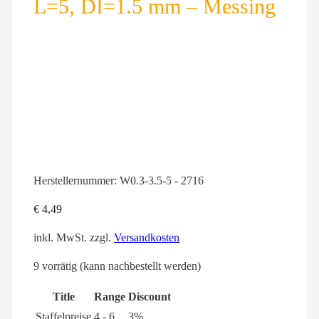
L=5, DI=1.5 mm – Messing
Herstellernummer:
W0.3-3.5-5 - 2716
€
4,49
inkl. MwSt.
zzgl.
Versandkosten
9 vorrätig (kann nachbestellt werden)
Title
Range
Discount
Staffelpreise
4 - 6
3%