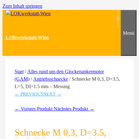
Zum Inhalt springen
0
Menü
LOKwerkstatt-Wien
Start
/
Alles rund um den Glockenankermotor
(GAM)
/
Antriebsschnecke
/ Schnecke M 0,3, D=3.5,
L=5, DI=1.5 mm – Messing
← PREVIOUS
NEXT →
← Voriges Produkt
Nächstes Produkt →
Schnecke M 0,3, D=3.5,