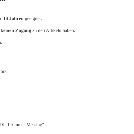
r 14 Jahren
geeignet.
n keinen Zugang
zu den Artikeln haben.
n.
ors.
, DI=1.5 mm – Messing“