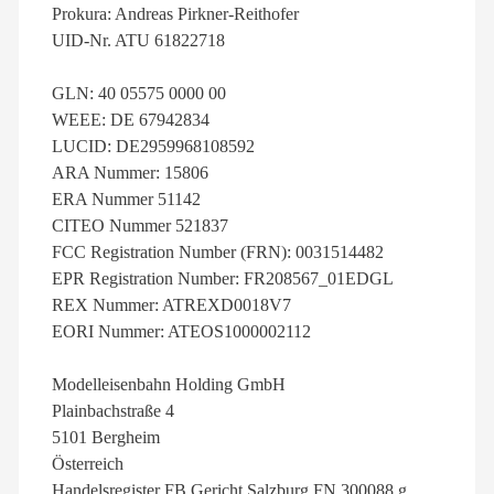
Prokura: Andreas Pirkner-Reithofer
UID-Nr. ATU 61822718
GLN: 40 05575 0000 00
WEEE: DE 67942834
LUCID: DE2959968108592
ARA Nummer: 15806
ERA Nummer 51142
CITEO Nummer 521837
FCC Registration Number (FRN): 0031514482
EPR Registration Number: FR208567_01EDGL
REX Nummer: ATREXD0018V7
EORI Nummer: ATEOS1000002112
Modelleisenbahn Holding GmbH
Plainbachstraße 4
5101 Bergheim
Österreich
Handelsregister FB Gericht Salzburg FN 300088 g