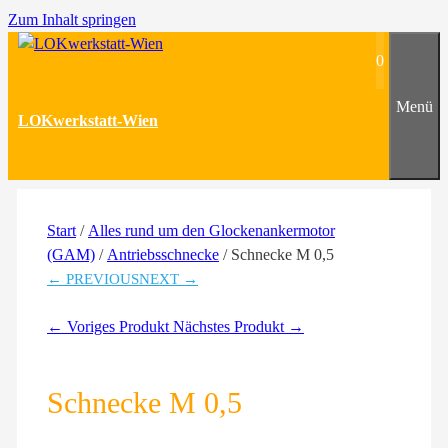
Zum Inhalt springen
0
Menü
LOKwerkstatt-Wien
Start
/
Alles rund um den Glockenankermotor
(GAM)
/
Antriebsschnecke
/ Schnecke M 0,5
← PREVIOUS
NEXT →
← Voriges Produkt
Nächstes Produkt →
Schnecke M 0,5