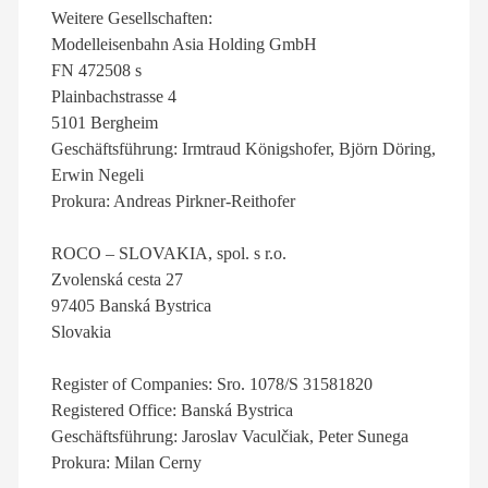
Weitere Gesellschaften:
Modelleisenbahn Asia Holding GmbH
FN 472508 s
Plainbachstrasse 4
5101 Bergheim
Geschäftsführung: Irmtraud Königshofer, Björn Döring,
Erwin Negeli
Prokura: Andreas Pirkner-Reithofer
ROCO – SLOVAKIA, spol. s r.o.
Zvolenská cesta 27
97405 Banská Bystrica
Slovakia
Register of Companies: Sro. 1078/S 31581820
Registered Office: Banská Bystrica
Geschäftsführung: Jaroslav Vaculčiak, Peter Sunega
Prokura: Milan Cerny