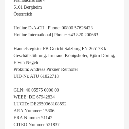
Plainbachstraße 4
5101 Bergheim
Österreich
Hotline D-A-CH | Phone: 00800 57626423
Hotline International | Phone: +43 820 200663
Handelsregister FB Gericht Salzburg FN 265173 k
Geschäftsführung: Irmtraud Königshofer, Björn Döring,
Erwin Negeli
Prokura: Andreas Pirkner-Reithofer
UID-Nr. ATU 61822718
GLN: 40 05575 0000 00
WEEE: DE 67942834
LUCID: DE2959968108592
ARA Nummer: 15806
ERA Nummer 51142
CITEO Nummer 521837