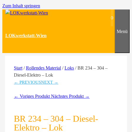
Zum Inhalt springen
0
Menü
LOKwerkstatt-Wien
Start
/
Rollendes Material
/
Loks
/ BR 234 – 304 –
Diesel-Elektro – Lok
← PREVIOUS
NEXT →
← Voriges Produkt
Nächstes Produkt →
BR 234 – 304 – Diesel-
Elektro – Lok