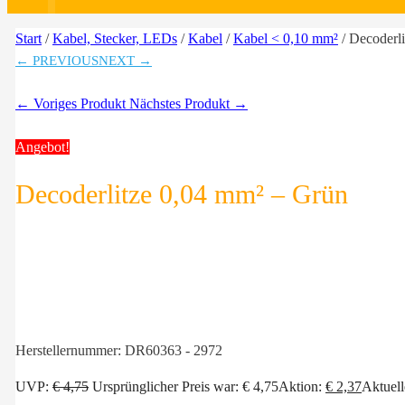
Start
/
Kabel, Stecker, LEDs
/
Kabel
/
Kabel < 0,10 mm²
/ Decoderl
← PREVIOUS
NEXT →
← Voriges Produkt
Nächstes Produkt →
Angebot!
Decoderlitze 0,04 mm² – Grün
Herstellernummer:
DR60363 - 2972
UVP:
€
4,75
Ursprünglicher Preis war: € 4,75
Aktion:
€
2,37
Aktuelle