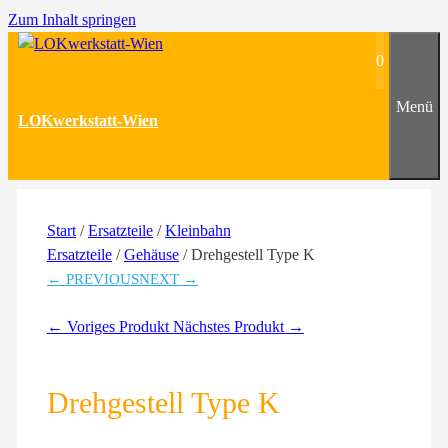
Zum Inhalt springen
0
Menü
LOKwerkstatt-Wien
Start
/
Ersatzteile
/
Kleinbahn
Ersatzteile
/
Gehäuse
/ Drehgestell Type K
← PREVIOUS
NEXT →
← Voriges Produkt
Nächstes Produkt →
Drehgestell Type K