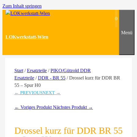
Zum Inhalt springen
0
Menü
LOKwerkstatt-Wien
Start
/
Ersatzteile
/
PIKO/Gützold DDR
Ersatzteile
/
DDR - BR 55
/ Drossel kurz für DDR BR
55 – Spur H0
← PREVIOUS
NEXT →
← Voriges Produkt
Nächstes Produkt →
Drossel kurz für DDR BR 55