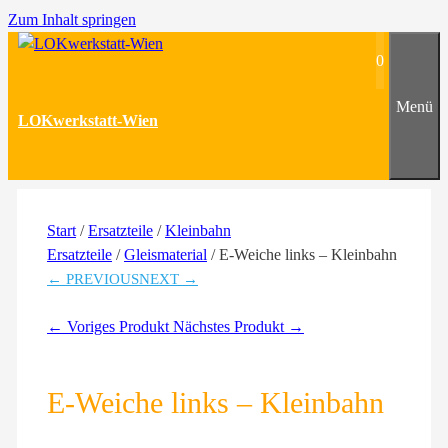
Zum Inhalt springen
0
Menü
LOKwerkstatt-Wien
Start
/
Ersatzteile
/
Kleinbahn
Ersatzteile
/
Gleismaterial
/ E-Weiche links – Kleinbahn
← PREVIOUS
NEXT →
← Voriges Produkt
Nächstes Produkt →
E-Weiche links – Kleinbahn