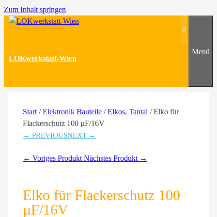
Zum Inhalt springen
0
Menü
LOKwerkstatt-Wien
Start
/
Elektronik Bauteile
/
Elkos, Tantal
/ Elko für
Flackerschutz 100 µF/16V
← PREVIOUS
NEXT →
← Voriges Produkt
Nächstes Produkt →
Elko für Flackerschutz 100
µF/16V