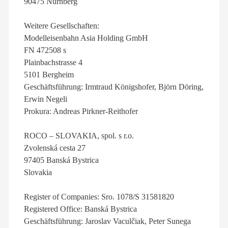
90475 Nürnberg
Weitere Gesellschaften:
Modelleisenbahn Asia Holding GmbH
FN 472508 s
Plainbachstrasse 4
5101 Bergheim
Geschäftsführung: Irmtraud Königshofer, Björn Döring,
Erwin Negeli
Prokura: Andreas Pirkner-Reithofer
ROCO – SLOVAKIA, spol. s r.o.
Zvolenská cesta 27
97405 Banská Bystrica
Slovakia
Register of Companies: Sro. 1078/S 31581820
Registered Office: Banská Bystrica
Geschäftsführung: Jaroslav Vaculčiak, Peter Sunega