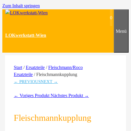
Zum Inhalt springen
0
Menü
LOKwerkstatt-Wien
Start
/
Ersatzteile
/
Fleischmann/Roco
Ersatzteile
/ Fleischmannkupplung
← PREVIOUS
NEXT →
← Voriges Produkt
Nächstes Produkt →
Fleischmannkupplung