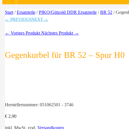
Start
/
Ersatzteile
/
PIKO/Gützold DDR Ersatzteile
/
BR 52
/ Gegenk
← PREVIOUS
NEXT →
← Voriges Produkt
Nächstes Produkt →
Gegenkurbel für BR 52 – Spur H0
Herstellernummer:
051062501 - 3746
€
2,90
inkl. MwSt.
zzgl.
Versandkosten