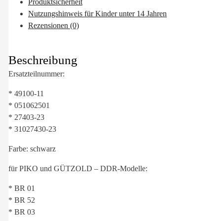
Produktsicherheit
Nutzungshinweis für Kinder unter 14 Jahren
Rezensionen (0)
Beschreibung
Ersatzteilnummer:
* 49100-11
* 051062501
* 27403-23
* 31027430-23
Farbe: schwarz
für PIKO und GÜTZOLD – DDR-Modelle:
* BR 01
* BR 52
* BR 03