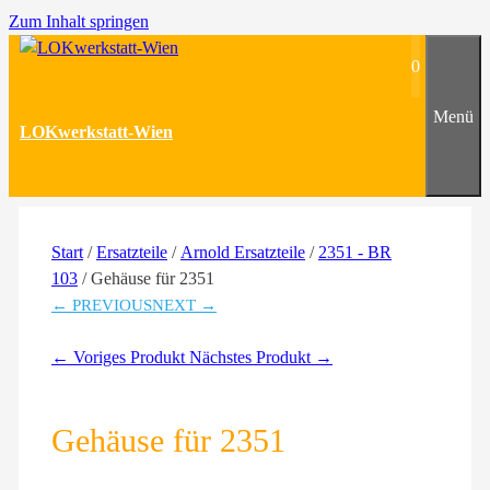
Zum Inhalt springen
0
Menü
LOKwerkstatt-Wien
Start
/
Ersatzteile
/
Arnold Ersatzteile
/
2351 - BR
103
/ Gehäuse für 2351
← PREVIOUS
NEXT →
← Voriges Produkt
Nächstes Produkt →
Gehäuse für 2351