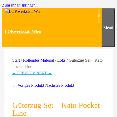
Zum Inhalt springen
0
Menü
LOKwerkstatt-Wien
Start
/
Rollendes Material
/
Loks
/ Güterzug Set – Kato
Pocket Line
← PREVIOUS
NEXT →
← Voriges Produkt
Nächstes Produkt →
Güterzug Set – Kato Pocket
Line