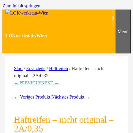
Zum Inhalt springen
0
Menü
LOKwerkstatt-Wien
Start
/
Ersatzteile
/
Haftreifen
/ Haftreifen – nicht
original – 2A/0,35
← PREVIOUS
NEXT →
← Voriges Produkt
Nächstes Produkt →
Haftreifen – nicht original –
2A/0,35