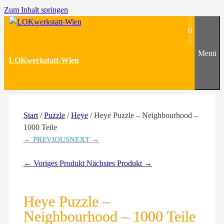
Zum Inhalt springen
0
Menü
LOKwerkstatt-Wien
Start
/
Puzzle
/
Heye
/ Heye Puzzle – Neighbourhood –
1000 Teile
← PREVIOUS
NEXT →
← Voriges Produkt
Nächstes Produkt →
Heye Puzzle –
Neighbourhood – 1000 Teile