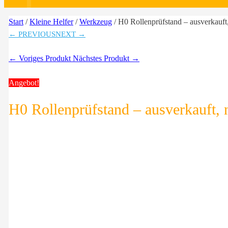
Start
/
Kleine Helfer
/
Werkzeug
/ H0 Rollenprüfstand – ausverkauft,
← PREVIOUS
NEXT →
← Voriges Produkt
Nächstes Produkt →
Angebot!
H0 Rollenprüfstand – ausverkauft, n