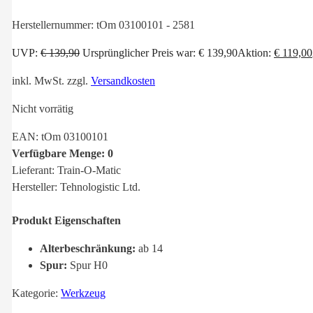
Herstellernummer:
tOm 03100101 - 2581
UVP:
€
139,90
Ursprünglicher Preis war: € 139,90
Aktion:
€
119,00
inkl. MwSt.
zzgl.
Versandkosten
Nicht vorrätig
EAN: tOm 03100101
Verfügbare Menge: 0
Lieferant: Train-O-Matic
Hersteller: Tehnologistic Ltd.
Produkt Eigenschaften
Alterbeschränkung:
ab 14
Spur:
Spur H0
Kategorie:
Werkzeug