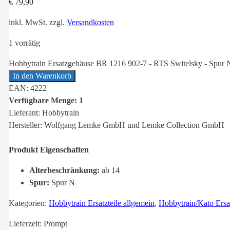
€
79,90
inkl. MwSt.
zzgl.
Versandkosten
1 vorrätig
Hobbytrain Ersatzgehäuse BR 1216 902-7 - RTS Switelsky - Spur
In den Warenkorb
EAN: 4222
Verfügbare Menge: 1
Lieferant: Hobbytrain
Hersteller: Wolfgang Lemke GmbH und Lemke Collection GmbH
Produkt Eigenschaften
Alterbeschränkung:
ab 14
Spur:
Spur N
Kategorien:
Hobbytrain Ersatzteile allgemein
,
Hobbytrain/Kato Ersat
Lieferzeit:
Prompt