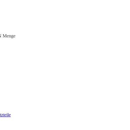
 N Menge
zteile