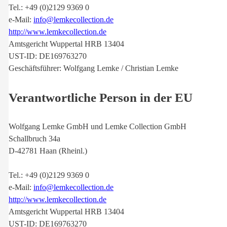
Tel.: +49 (0)2129 9369 0
e-Mail:
info@lemkecollection.de
http://www.lemkecollection.de
Amtsgericht Wuppertal HRB 13404
UST-ID: DE169763270
Geschäftsführer: Wolfgang Lemke / Christian Lemke
Verantwortliche Person in der EU
Wolfgang Lemke GmbH und Lemke Collection GmbH
Schallbruch 34a
D-42781 Haan (Rheinl.)
Tel.: +49 (0)2129 9369 0
e-Mail:
info@lemkecollection.de
http://www.lemkecollection.de
Amtsgericht Wuppertal HRB 13404
UST-ID: DE169763270