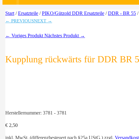
Start
/
Ersatzteile
/
PIKO/Gützold DDR Ersatzteile
/
DDR - BR 55
/
← PREVIOUS
NEXT →
← Voriges Produkt
Nächstes Produkt →
Kupplung rückwärts für DDR BR 
Herstellernummer:
3781 - 3781
€
2,50
inkl. MwSt. (differenzbesteuert nach §25a UStG.)
zzgl.
Versandkost