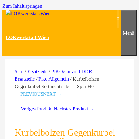
Zum Inhalt springen
0
Menü
LOKwerkstatt-Wien
Start
/
Ersatzteile
/
PIKO/Gützold DDR
Ersatzteile
/
Piko Allgemein
/ Kurbelbolzen
Gegenkurbel Sortiment silber – Spur H0
← PREVIOUS
NEXT →
← Voriges Produkt
Nächstes Produkt →
Kurbelbolzen Gegenkurbel