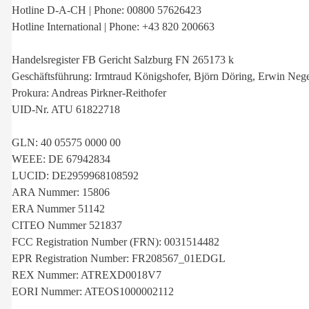
Hotline D-A-CH | Phone: 00800 57626423
Hotline International | Phone: +43 820 200663
Handelsregister FB Gericht Salzburg FN 265173 k
Geschäftsführung: Irmtraud Königshofer, Björn Döring, Erwin Nege
Prokura: Andreas Pirkner-Reithofer
UID-Nr. ATU 61822718
GLN: 40 05575 0000 00
WEEE: DE 67942834
LUCID: DE2959968108592
ARA Nummer: 15806
ERA Nummer 51142
CITEO Nummer 521837
FCC Registration Number (FRN): 0031514482
EPR Registration Number: FR208567_01EDGL
REX Nummer: ATREXD0018V7
EORI Nummer: ATEOS1000002112