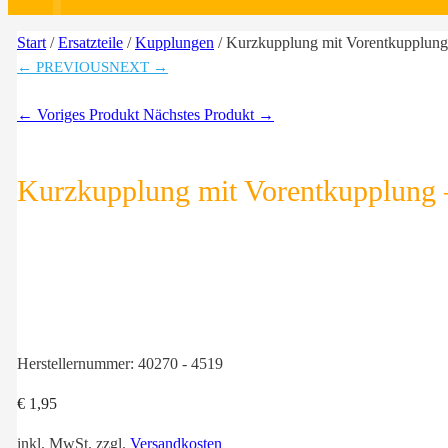
Start
/
Ersatzteile
/
Kupplungen
/ Kurzkupplung mit Vorentkupplung
← PREVIOUS
NEXT →
← Voriges Produkt
Nächstes Produkt →
Kurzkupplung mit Vorentkupplung 
Herstellernummer:
40270 - 4519
€
1,95
inkl. MwSt.
zzgl.
Versandkosten