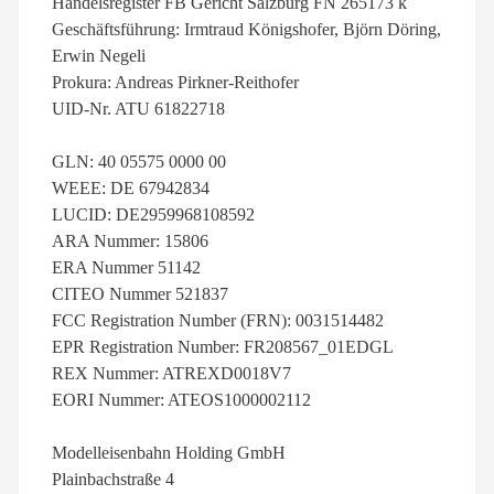
Handelsregister FB Gericht Salzburg FN 265173 k
Geschäftsführung: Irmtraud Königshofer, Björn Döring,
Erwin Negeli
Prokura: Andreas Pirkner-Reithofer
UID-Nr. ATU 61822718
GLN: 40 05575 0000 00
WEEE: DE 67942834
LUCID: DE2959968108592
ARA Nummer: 15806
ERA Nummer 51142
CITEO Nummer 521837
FCC Registration Number (FRN): 0031514482
EPR Registration Number: FR208567_01EDGL
REX Nummer: ATREXD0018V7
EORI Nummer: ATEOS1000002112
Modelleisenbahn Holding GmbH
Plainbachstraße 4