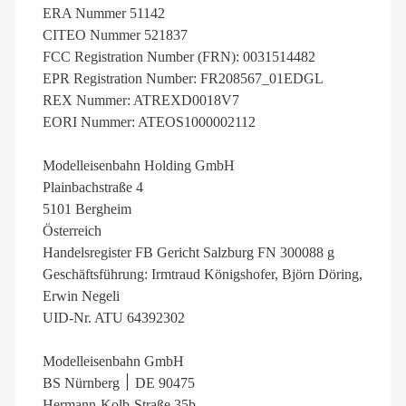
ERA Nummer 51142
CITEO Nummer 521837
FCC Registration Number (FRN): 0031514482
EPR Registration Number: FR208567_01EDGL
REX Nummer: ATREXD0018V7
EORI Nummer: ATEOS1000002112
Modelleisenbahn Holding GmbH
Plainbachstraße 4
5101 Bergheim
Österreich
Handelsregister FB Gericht Salzburg FN 300088 g
Geschäftsführung: Irmtraud Königshofer, Björn Döring,
Erwin Negeli
UID-Nr. ATU 64392302
Modelleisenbahn GmbH
BS Nürnberg ׀ DE 90475
Hermann-Kolb-Straße 35b