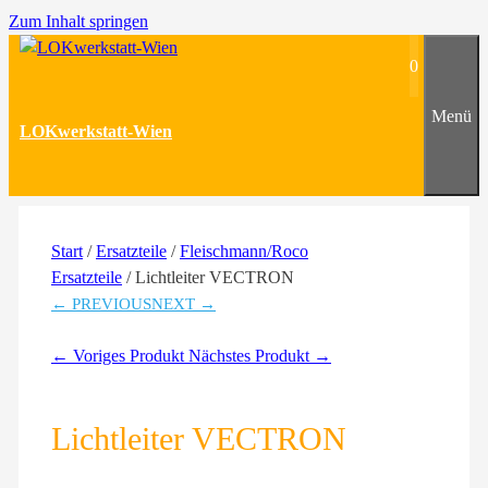
Zum Inhalt springen
0
Menü
LOKwerkstatt-Wien
Start
/
Ersatzteile
/
Fleischmann/Roco
Ersatzteile
/ Lichtleiter VECTRON
← PREVIOUS
NEXT →
← Voriges Produkt
Nächstes Produkt →
Lichtleiter VECTRON