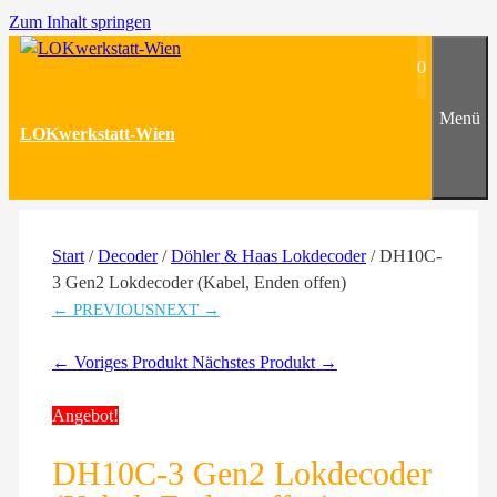
Zum Inhalt springen
0
Menü
LOKwerkstatt-Wien
Start
/
Decoder
/
Döhler & Haas Lokdecoder
/ DH10C-
3 Gen2 Lokdecoder (Kabel, Enden offen)
← PREVIOUS
NEXT →
← Voriges Produkt
Nächstes Produkt →
Angebot!
DH10C-3 Gen2 Lokdecoder