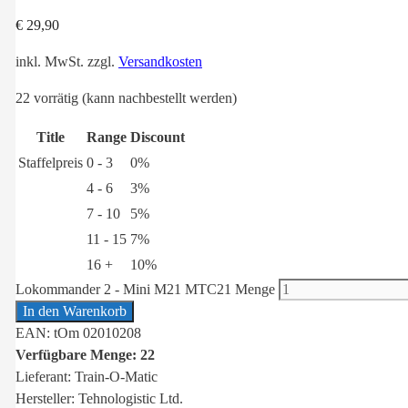
€
29,90
inkl. MwSt.
zzgl.
Versandkosten
22 vorrätig (kann nachbestellt werden)
Title
Range
Discount
Staffelpreis
0 - 3
0%
4 - 6
3%
7 - 10
5%
11 - 15
7%
16 +
10%
Lokommander 2 - Mini M21 MTC21 Menge
In den Warenkorb
EAN: tOm 02010208
Verfügbare Menge: 22
Lieferant: Train-O-Matic
Hersteller: Tehnologistic Ltd.