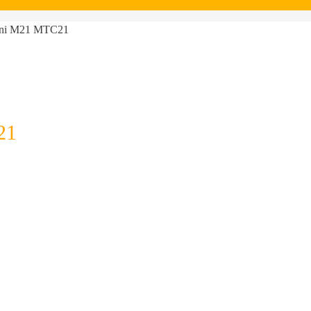
ini M21 MTC21
21