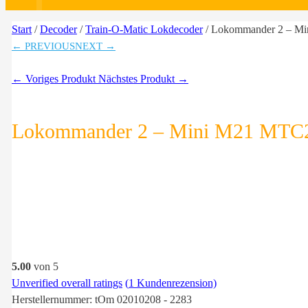
Start
/
Decoder
/
Train-O-Matic Lokdecoder
/ Lokommander 2 – M
← PREVIOUS
NEXT →
← Voriges Produkt
Nächstes Produkt →
Lokommander 2 – Mini M21 MTC
5.00
von 5
Unverified overall ratings
(
1
Kundenrezension)
Herstellernummer:
tOm 02010208 - 2283