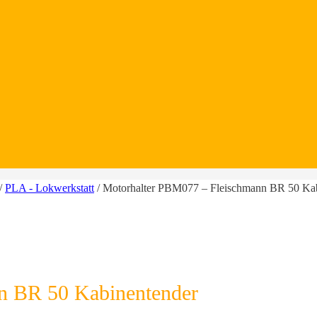
/
PLA - Lokwerkstatt
/ Motorhalter PBM077 – Fleischmann BR 50 Ka
n BR 50 Kabinentender