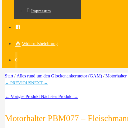
Impressum
Facebook
Widerrufsbelehrung
0
Start
/
Alles rund um den Glockenankermotor (GAM)
/
Motorhalter
← PREVIOUS
NEXT →
← Voriges Produkt
Nächstes Produkt →
Motorhalter PBM077 – Fleischman