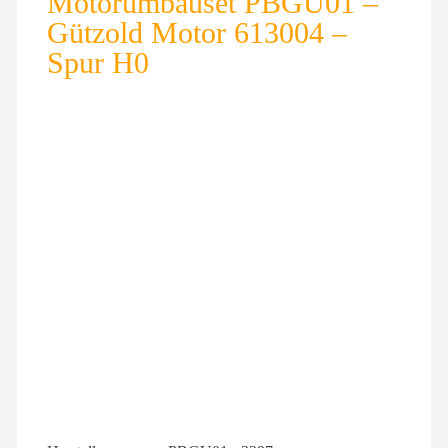
Motorumbauset PBGU01 –
Gützold Motor 613004 –
Spur H0