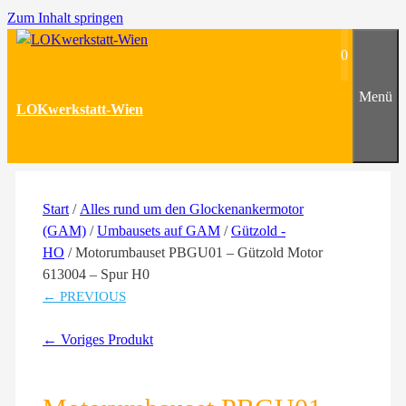
Zum Inhalt springen
0
Menü
LOKwerkstatt-Wien
Start
/
Alles rund um den Glockenankermotor
(GAM)
/
Umbausets auf GAM
/
Gützold -
HO
/ Motorumbauset PBGU01 – Gützold Motor
613004 – Spur H0
← PREVIOUS
← Voriges Produkt