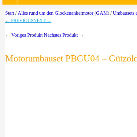
Start
/
Alles rund um den Glockenankermotor (GAM)
/
Umbausets
← PREVIOUS
NEXT →
← Voriges Produkt
Nächstes Produkt →
Motorumbauset PBGU04 – Gützold