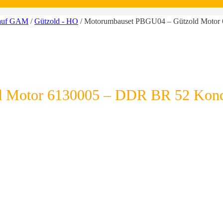
 auf GAM
/
Gützold - HO
/ Motorumbauset PBGU04 – Gützold Motor
 Motor 6130005 – DDR BR 52 Kond