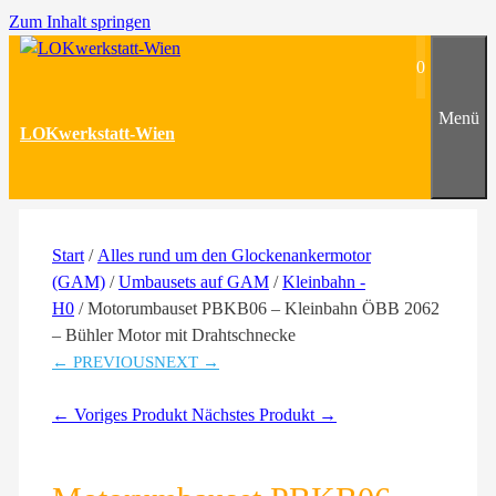
Zum Inhalt springen
0
Menü
LOKwerkstatt-Wien
Start
/
Alles rund um den Glockenankermotor
(GAM)
/
Umbausets auf GAM
/
Kleinbahn -
H0
/ Motorumbauset PBKB06 – Kleinbahn ÖBB 2062
– Bühler Motor mit Drahtschnecke
← PREVIOUS
NEXT →
← Voriges Produkt
Nächstes Produkt →