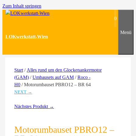
Zum Inhalt springen
0
Menü
LOKwerkstatt-Wien
Start
/
Alles rund um den Glockenankermotor
(GAM)
/
Umbausets auf GAM
/
Roco -
H0
/ Motorumbauset PBRO12 – BR 64
NEXT →
Nächstes Produkt →
Motorumbauset PBRO12 –