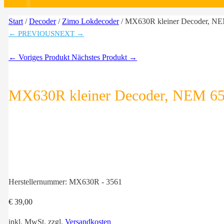
Start
/
Decoder
/
Zimo Lokdecoder
/ MX630R kleiner Decoder, NE
← PREVIOUS
NEXT →
← Voriges Produkt
Nächstes Produkt →
MX630R kleiner Decoder, NEM 65
Herstellernummer:
MX630R - 3561
€
39,00
inkl. MwSt.
zzgl.
Versandkosten