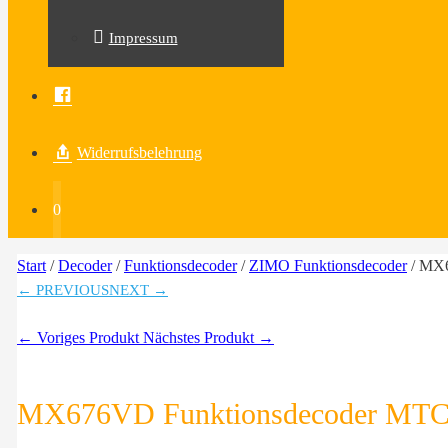
Impressum
Facebook
Widerrufsbelehrung
0
Start
/
Decoder
/
Funktionsdecoder
/
ZIMO Funktionsdecoder
/ MX6
← PREVIOUS
NEXT →
← Voriges Produkt
Nächstes Produkt →
MX676VD Funktionsdecoder MT