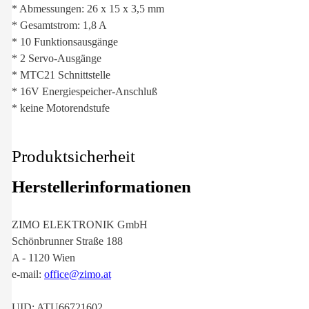
* Abmessungen: 26 x 15 x 3,5 mm
* Gesamtstrom: 1,8 A
* 10 Funktionsausgänge
* 2 Servo-Ausgänge
* MTC21 Schnittstelle
* 16V Energiespeicher-Anschluß
* keine Motorendstufe
Produktsicherheit
Herstellerinformationen
ZIMO ELEKTRONIK GmbH
Schönbrunner Straße 188
A - 1120 Wien
e-mail:
office@zimo.at
UID: ATU66721602