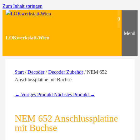
Zum Inhalt springen
0
Menü
LOKwerkstatt-Wien
Start
/
Decoder
/
Decoder Zubehör
/ NEM 652
Anschlussplatine mit Buchse
← Voriges Produkt
Nächstes Produkt →
NEM 652 Anschlussplatine
mit Buchse