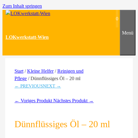
Zum Inhalt springen
0
Menü
LOKwerkstatt-Wien
Start
/
Kleine Helfer
/
Reinigen und
Pflege
/ Dünnflüssiges Öl – 20 ml
← PREVIOUS
NEXT →
← Voriges Produkt
Nächstes Produkt →
Dünnflüssiges Öl – 20 ml