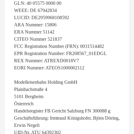
GLN: 40 05575 0000 00
WEEE: DE 67942834
LUCID: DE2959968108592
ARA Nummer: 15806
ERA Nummer 51142
CITEO Nummer 521837
FCC Registration Number (FRN): 0031514482
EPR Registration Number: FR208567_01EDGL
REX Nummer: ATREXD0018V7
EORI Nummer: ATEOS1000002112
Modelleisenbahn Holding GmbH
Plainbachstraße 4
5101 Bergheim
Österreich
Handelsregister FB Gericht Salzburg FN 300088 g
Geschäftsführung: Irmtraud Königshofer, Björn Döring,
Erwin Negeli
UID-Nr. ATU 64392302