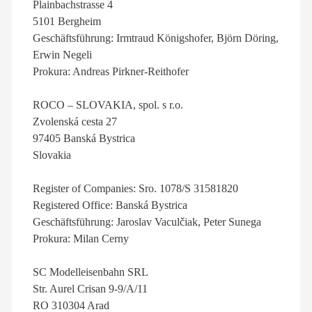
Plainbachstrasse 4
5101 Bergheim
Geschäftsführung: Irmtraud Königshofer, Björn Döring,
Erwin Negeli
Prokura: Andreas Pirkner-Reithofer
ROCO – SLOVAKIA, spol. s r.o.
Zvolenská cesta 27
97405 Banská Bystrica
Slovakia
Register of Companies: Sro. 1078/S 31581820
Registered Office: Banská Bystrica
Geschäftsführung: Jaroslav Vaculčiak, Peter Sunega
Prokura: Milan Cerny
SC Modelleisenbahn SRL
Str. Aurel Crisan 9-9/A/11
RO 310304 Arad