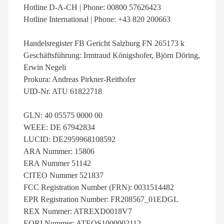
Hotline D-A-CH | Phone: 00800 57626423
Hotline International | Phone: +43 820 200663
Handelsregister FB Gericht Salzburg FN 265173 k
Geschäftsführung: Irmtraud Königshofer, Björn Döring,
Erwin Negeli
Prokura: Andreas Pirkner-Reithofer
UID-Nr. ATU 61822718
GLN: 40 05575 0000 00
WEEE: DE 67942834
LUCID: DE2959968108592
ARA Nummer: 15806
ERA Nummer 51142
CITEO Nummer 521837
FCC Registration Number (FRN): 0031514482
EPR Registration Number: FR208567_01EDGL
REX Nummer: ATREXD0018V7
EORI Nummer: ATEOS1000002112