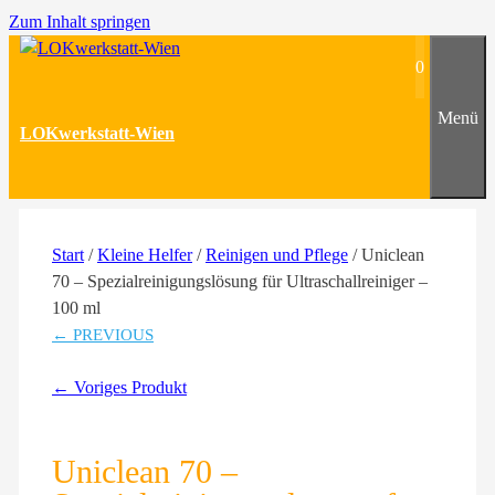
Zum Inhalt springen
0
Menü
LOKwerkstatt-Wien
Start
/
Kleine Helfer
/
Reinigen und Pflege
/ Uniclean
70 – Spezialreinigungslösung für Ultraschallreiniger –
100 ml
← PREVIOUS
← Voriges Produkt
Uniclean 70 –